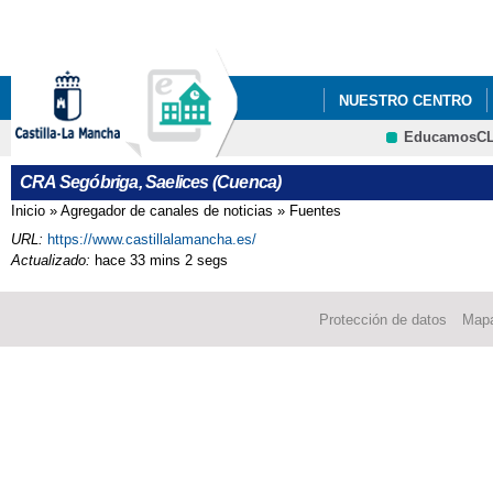
Pa
co
pri
NUESTRO CENTRO
EducamosC
PGA 2022/2023
ER
CRA Segóbriga, Saelices (Cuenca)
VI PLAN DE ÉXITO E
Inicio
»
Agregador de canales de noticias
»
Fuentes
Se encuentra usted aquí
URL:
https://www.castillalamancha.es/
PROGRAMA ESCOLAR 
Actualizado:
hace 33 mins 2 segs
Protección de datos
Mapa